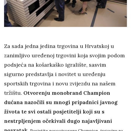
Za sada jedna jedina trgovina u Hrvatskoj u
zanimljivo uređenoj trgovini koja svojim podom
podsjeća na košarkaško igralište, sasvim
sigurno predstavlja i novitet u uređenju
sportskih trgovina i novu zvijezdu na našem
tržištu.
Otvorenju monobrand Champion
dućana nazočili su mnogi pripadnici javnog
života te svi ostali posjetitelji koji su s
nestrpljenjem očekivali dugo najavljivani
povratak
.
Posjetite novootvorenu Champion trgovinu na