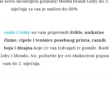
i novu neodoljivu ponudu! Modni brand Goby do 2.
siječnja za vas je snižen do 68%
ondo i Goby
su vam pripremili
štikle, unikatne
čizme, cipele i tenisice posebnog printa, raznih
boja i dizajna
koje će vas izdvajati iz gomile. Budi
Goby i Mondo. No, požurite jer ovi ekskuzivni popus
 vam do 2. siječnja.