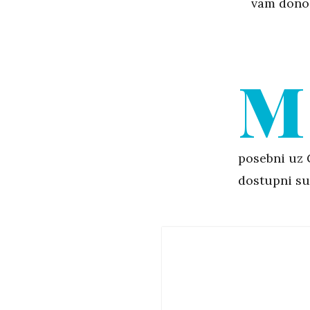
vam donos
M
posebni uz 
dostupni su