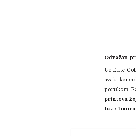
Odvažan pr
Uz Elite Gob
svaki komad
porukom. P
printeva ko
tako tmurna