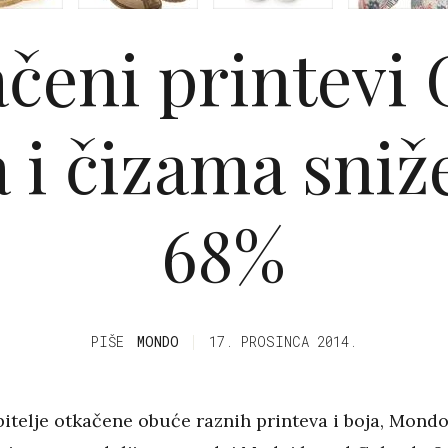
čeni printevi
a i čizama sniž
68%
PIŠE
MONDO
17. PROSINCA 2014.
bitelje otkačene obuće raznih printeva i boja, Mond