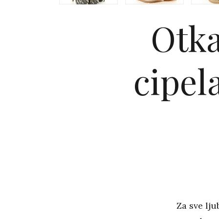
Otka
cipel
Za sve lju