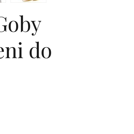
 Goby
eni do
o