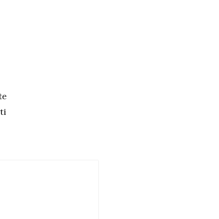
te
ti