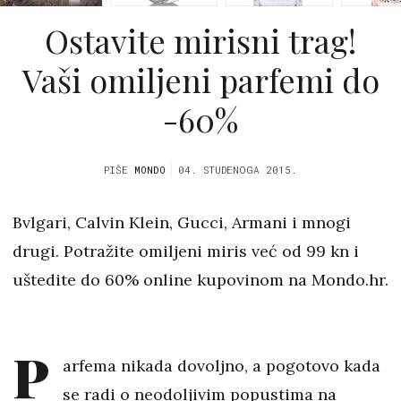
Ostavite mirisni trag!
Vaši omiljeni parfemi do
-60%
PIŠE
MONDO
04. STUDENOGA 2015.
Bvlgari, Calvin Klein, Gucci, Armani i mnogi
drugi. Potražite omiljeni miris već od 99 kn i
uštedite do 60% online kupovinom na Mondo.hr.
P
arfema nikada dovoljno, a pogotovo kada
se radi o neodoljivim popustima na