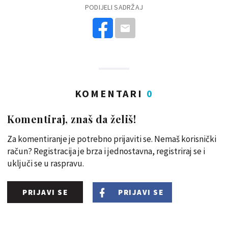
PODIJELI SADRŽAJ
KOMENTARI
0
Komentiraj, znaš da želiš!
Za komentiranje je potrebno prijaviti se. Nemaš korisnički
račun? Registracija je brza i jednostavna, registriraj se i
uključi se u raspravu.
PRIJAVI SE
PRIJAVI SE