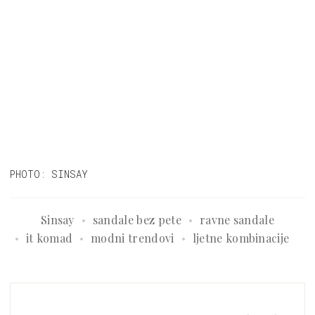
PHOTO: SINSAY
Sinsay
sandale bez pete
ravne sandale
it komad
modni trendovi
ljetne kombinacije