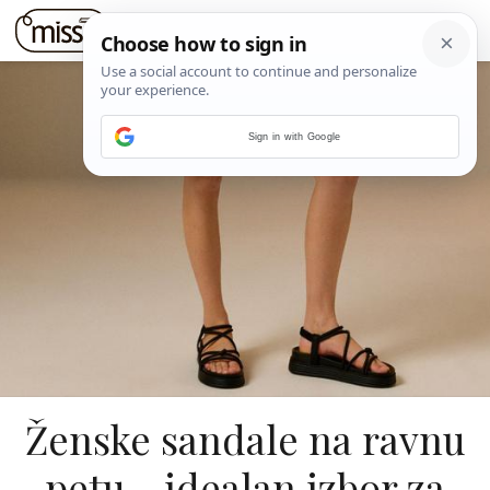
Sign in with Google
Ženske sandale na ravnu
petu - idealan izbor za