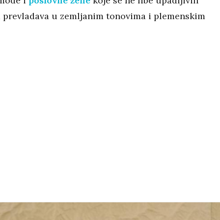
 mode i
poslovne žene
koje se ne libe upadljivih
 prevladava u zemljanim tonovima i plemenskim