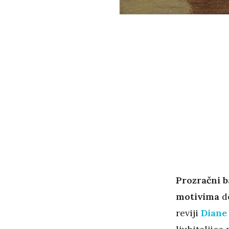
Prozračni b
motivima
do
reviji
Diane