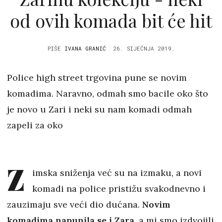
od ovih komada bit će hit
PIŠE
IVANA GRANIĆ
26. SIJEČNJA 2019.
Police high street trgovina pune se novim
komadima. Naravno, odmah smo bacile oko što
je novo u Zari i neki su nam komadi odmah
zapeli za oko
Z
imska sniženja već su na izmaku, a novi
komadi na police pristižu svakodnevno i
zauzimaju sve veći dio dućana.
Novim
komadima napunila se i Zara,
a mi smo izdvojili