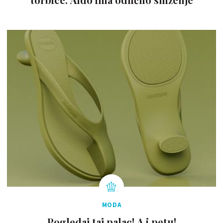
MODA
Pogledaj taj palac! A i petu!