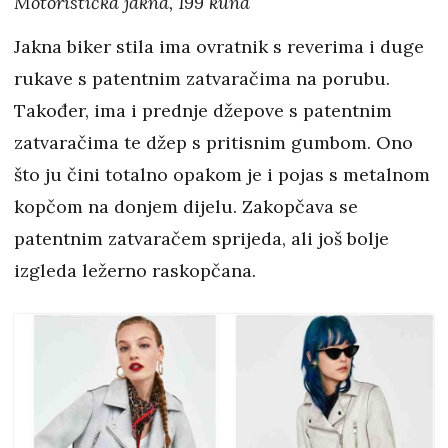
Motoristička jakna, 199 kuna
Jakna biker stila ima ovratnik s reverima i duge
rukave s patentnim zatvaračima na porubu.
Također, ima i prednje džepove s patentnim
zatvaračima te džep s pritisnim gumbom. Ono
što ju čini totalno opakom je i pojas s metalnom
kopčom na donjem dijelu. Zakopčava se
patentnim zatvaračem sprijeda, ali još bolje
izgleda ležerno raskopčana.