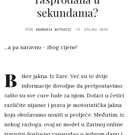
sekundama?
PIŠE
ANAMARIA BUTKOVIĆ
19. OŽUJKA 2018.
...a pa naravno - zbog cijene!
B
iker jakna. Iz Zare. Već su te dvije
informacije dovoljne da pretpostavimo
zašto su sve cure lude za njom. Dolazi u četiri
različite nijanse i prava je motoristička jakna
koju obožavamo nositi u proljeće. Međutim, iz
nekog razloga, ovaj se model u Zarinoj online
trgovini doslovno rasprodao u jednom danu i