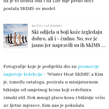
da je to doista ona i da Lile nije preko noći
postala SKIMS-ov model.
MOŽDA VAS ZANIMA
Ski odijela u boji kože izgledaju
dobro, ali i - čudno. No, sve je
jasno jer napravili su ih SKIMS i
The North Face
Fotografije koje je podijelila dio su
promocije
najnovije kolekcije
- 'Winter Heat SKIMS', a Kim
je, između ostaloga, pozirala u minijaturnom
bikiniju od umjetnog krzna koji redefinira
zimski stil. Dok mnogi plavu kosu i bikinije vežu
uz ljetne mjesece, Kim nas je pokušala