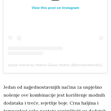
View this post on Instagram
A post shared by Helena Glazer Hodne (@brooklynblonde1)
Jedan od najjednostavnijih načina za uspješno
nošenje ove kombinacije jest korištenje modnih
dodataka i treće, svjetlije boje. Crna haljina i
tamnoplavi sako postaju zanimljiviji uz dodatak