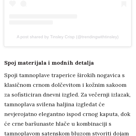
A post shared by Tinsley Crisp (@trendingwithtinsley)
Spoj materijala i modnih detalja
Spoji tamnoplave traperice širokih nogavica s
klasičnom crnom dolčevitom i kožnim sakoom
za sofisticiran dnevni izgled. Za večernji izlazak,
tamnoplava svilena haljina izgledat će
nevjerojatno elegantno ispod crnog kaputa, dok
će crne baršunaste hlače u kombinaciji s
tamnoplavom satenskom bluzom stvoriti dojam