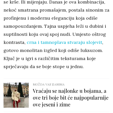
se krše. Ili mijenjaju. Danas je ova kombinacija,
nekoć smatrana promašajem, postala sinonim za
profinjenu i modernu eleganciju koja odiše
samopouzdanjem. Tajna uspjeha leži u dubini i
suptilnosti koju ovaj spoj nudi. Umjesto oštrog
kontrasta,
crna i tamnoplava stvaraju slojevit
,
gotovo monolitan izgled koji odiše luksuzom.
Ključ je u igri s različitim teksturama koje
sprječavaju da se boje stope u jednu.
MOŽDA VAS ZANIMA
Vraćaju se najlonke u bojama, a
ove tri boje bit će najpopularnije
ove jeseni i zime