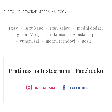
PHOTO: INSTAGRAM @IGRAJNA_IGGY
Iggy
Iggy kape
Iggy šalovi
modni dodaci
Igrajna Vargek
it komad
zimske kape
vuneni šal
modni trendovi
Božić
Prati nas na Instagramu i Facebooku
INSTAGRAM
FACEBOOK