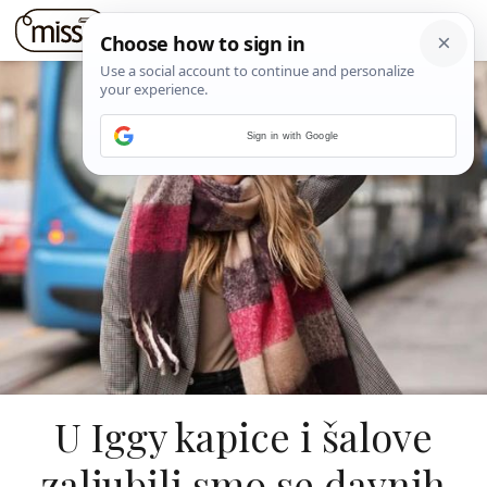
Sign in with Google
U Iggy kapice i šalove
zaljubili smo se davnih