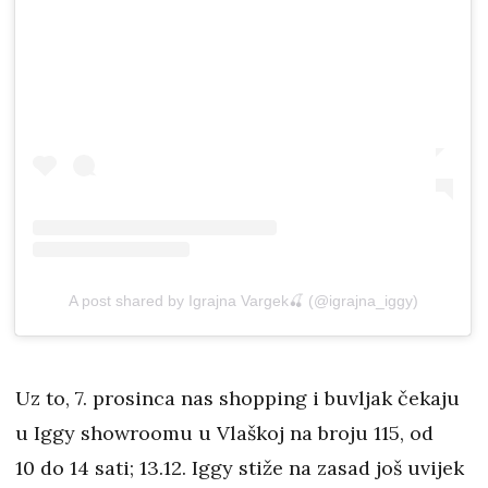
A post shared by Igrajna Vargek🍒 (@igrajna_iggy)
Uz to, 7. prosinca nas shopping i buvljak čekaju
u Iggy showroomu u Vlaškoj na broju 115, od
10 do 14 sati; 13.12. Iggy stiže na zasad još uvijek