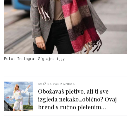
Foto: Instagram @igrajna_iggy
MOŽDA VAS ZANIMA
Obožavaš pletivo, ali ti sve
izgleda nekako...obično? Ovaj
brend s ručno pletenim
komadima će te oduševiti