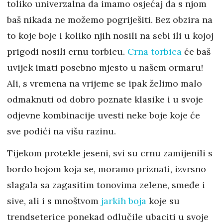
toliko univerzalna da imamo osjećaj da s njom
baš nikada ne možemo pogriješiti. Bez obzira na
to koje boje i koliko njih nosili na sebi ili u kojoj
prigodi nosili crnu torbicu.
Crna torbica
će baš
uvijek imati posebno mjesto u našem ormaru!
Ali, s vremena na vrijeme se ipak želimo malo
odmaknuti od dobro poznate klasike i u svoje
odjevne kombinacije uvesti neke boje koje će
sve podići na višu razinu.
Tijekom protekle jeseni, svi su crnu zamijenili s
bordo bojom koja se, moramo priznati, izvrsno
slagala sa zagasitim tonovima zelene, smeđe i
sive, ali i s mnoštvom
jarkih boja
koje su
trendseterice ponekad odlučile ubaciti u svoje