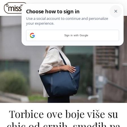
Sign in with Google
Torbice ove boje više su
chic od crnih, smeđih pa