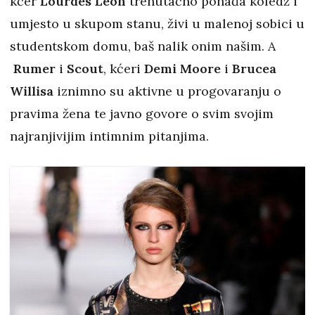
kćer
Lourdes Leon
trenutačno pohađa koledž i
umjesto u skupom stanu, živi u malenoj sobici u
studentskom domu, baš nalik onim našim. A
Rumer
i
Scout
, kćeri
Demi Moore
i
Brucea
Willisa
iznimno su aktivne u progovaranju o
pravima žena te javno govore o svim svojim
najranjivijim intimnim pitanjima.