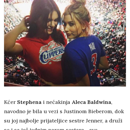
Kćer
Stephena
i nećakinja
Aleca Baldwina
,
navodno je bila u vezi s Justinom Bieberom, dok
su joj najbolje prijateljice sestre Jenner, a druži
se i sa još jednim parom sestara - sve