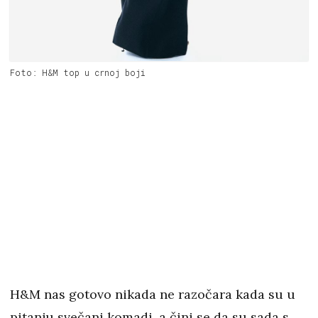
Foto: H&M top u crnoj boji
H&M nas gotovo nikada ne razočara kada su u
pitanju svečani komadi, a čini se da su sada s