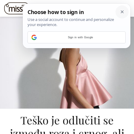
Sign in with Google
Teško je odlučiti se
između roza i crnog, ali