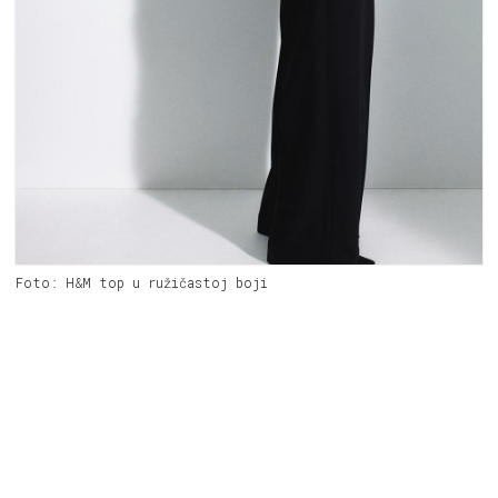
Foto: H&M top u ružičastoj boji