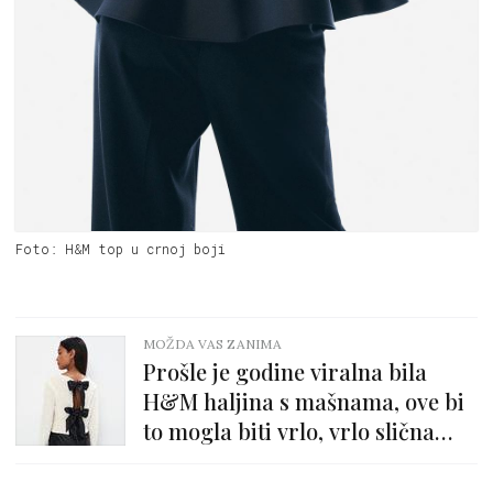
Foto: H&M top u crnoj boji
MOŽDA VAS ZANIMA
Prošle je godine viralna bila
H&M haljina s mašnama, ove bi
to mogla biti vrlo, vrlo slična
Mohito bluza