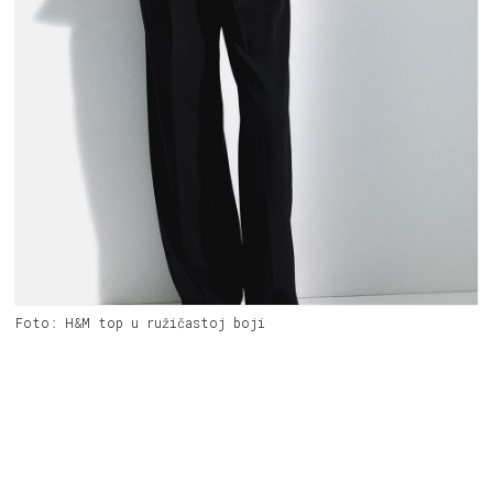
Foto: H&M top u ružičastoj boji