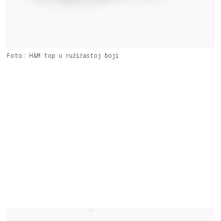
Foto: H&M top u ružičastoj boji