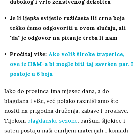
dubokog i vrlo ženstvenog dekoltea
Je li ljepša svijetlo ružičasta ili crna boja
teško ćemo odgovoriti u ovom slučaju, ali
"da" je odgovor na pitanje treba li nam
Pročitaj više:
Ako voliš široke traperice,
ove iz H&M-a bi mogle biti taj savršen par. I
postoje u 6 boja
Iako do prosinca ima mjesec dana, a do
blagdana i više, već polako razmišljamo što
nositi na prigodna druženja, zabave i proslave.
Tijekom
blagdanske sezone
, baršun, šljokice i
saten postaju naši omiljeni materijali i komadi