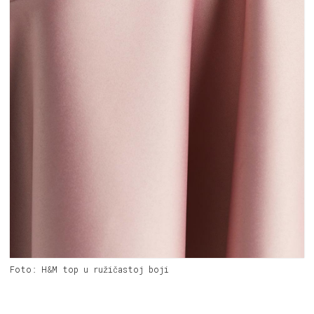
Foto: H&M top u ružičastoj boji