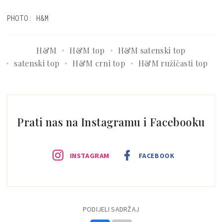
PHOTO: H&M
H&M
H&M top
H&M satenski top
satenski top
H&M crni top
H&M ružičasti top
Prati nas na Instagramu i Facebooku
INSTAGRAM
FACEBOOK
PODIJELI SADRŽAJ