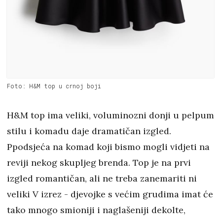
Foto: H&M top u crnoj boji
H&M top ima veliki, voluminozni donji u pelpum
stilu i komadu daje dramatičan izgled.
Ppodsjeća na komad koji bismo mogli vidjeti na
reviji nekog skupljeg brenda. Top je na prvi
izgled romantičan, ali ne treba zanemariti ni
veliki V izrez - djevojke s većim grudima imat će
tako mnogo smioniji i naglašeniji dekolte,