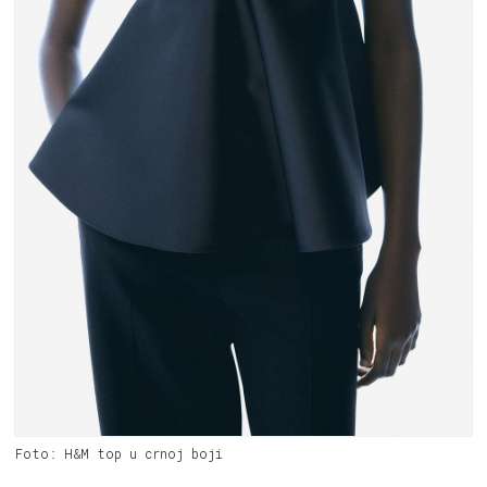
Foto: H&M top u crnoj boji