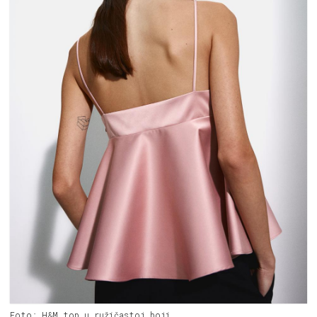
Foto: H&M top u ružičastoj boji