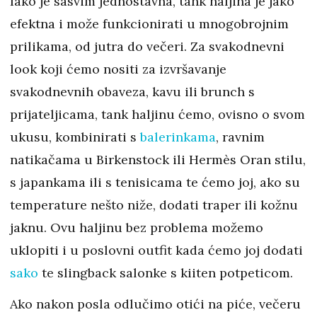
Iako je sasvim jednostavna, tank haljina je jako
efektna i može funkcionirati u mnogobrojnim
prilikama, od jutra do večeri. Za svakodnevni
look koji ćemo nositi za izvršavanje
svakodnevnih obaveza, kavu ili brunch s
prijateljicama, tank haljinu ćemo, ovisno o svom
ukusu, kombinirati s
balerinkama
, ravnim
natikačama u Birkenstock ili Hermès Oran stilu,
s japankama ili s tenisicama te ćemo joj, ako su
temperature nešto niže, dodati traper ili kožnu
jaknu. Ovu haljinu bez problema možemo
uklopiti i u poslovni outfit kada ćemo joj dodati
sako
te slingback salonke s kiiten potpeticom.
Ako nakon posla odlučimo otići na piće, večeru