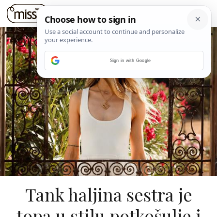
Sign in with Google
Tank haljina sestra je
topa u stilu potkošulje i