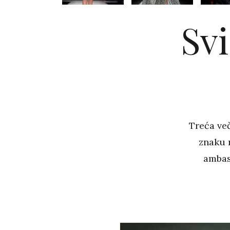
Svi
Treća več
znaku r
ambas