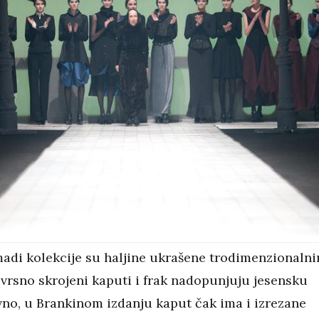
madi kolekcije su haljine ukrašene trodimenzionaln
zvrsno skrojeni kaputi i frak nadopunjuju jesensku
vno, u Brankinom izdanju kaput čak ima i izrezane