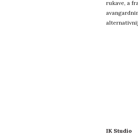
rukave, a fr
avangardnim
alternativni
IK Studio