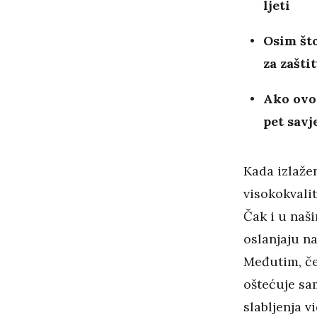
ljeti
Osim što
za zašti
Ako ovog
pet savj
Kada izlaže
visokokvali
Čak i u naš
oslanjaju n
Međutim, če
oštećuje sam
slabljenja v