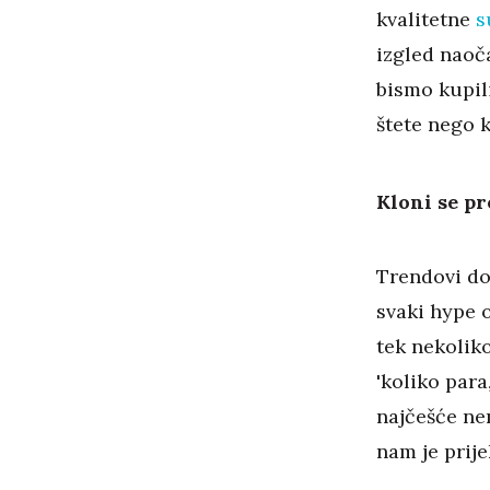
kvalitetne
s
izgled naoča
bismo kupil
štete nego ko
Kloni se pr
Trendovi dol
svaki hype 
tek nekoliko
'koliko para
najčešće nem
nam je prij