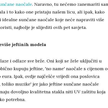
unčane naočale
. Naravno, tu nećemo zanemariti sa
la i to kako one pristaju našem licu, ali ipak, kako
i idealne sunčane naočale koje neće napraviti više
risti, najbolje je slijediti ovih pet savjeta.
eviše jeftinih modela
aze i odlaze sve brže. Oni koji se žele uključiti u
obično kupuju jeftine, 'no name' naočale s cijenom o
 eura. Ipak, ovdje najčešće vrijedi ona poslovica
, toliko muzike' jer jako jeftine sunčane naočale
aju dovoljno kvalitetna stakla niti UV zaštitu koja
eko potrebna.