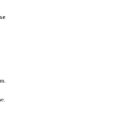
ne
om.
e.