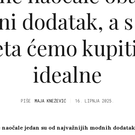
tni dodatak, a s
eta ćemo kupit
idealne
PIŠE
MAJA KNEŽEVIĆ
16. LIPNJA 2025.
 naočale jedan su od najvažnijih modnih dodatak