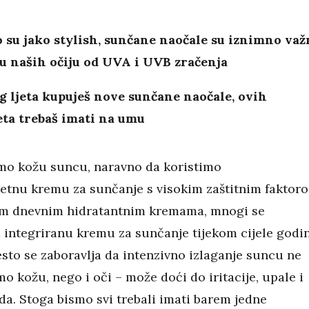
 su jako stylish, sunčane naočale su iznimno važ
tu naših očiju od UVA i UVB zračenja
 ljeta kupuješ nove sunčane naočale, ovih
eta trebaš imati na umu
mo kožu suncu, naravno da koristimo
tetnu kremu za sunčanje s visokim zaštitnim faktor
im dnevnim hidratantnim kremama, mnogi se
a integriranu kremu za sunčanje tijekom cijele godin
sto se zaboravlja da intenzivno izlaganje suncu ne
o kožu, nego i oči – može doći do iritacije, upale i
ida. Stoga bismo svi trebali imati barem jedne