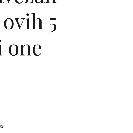
 ovih 5
i one
a