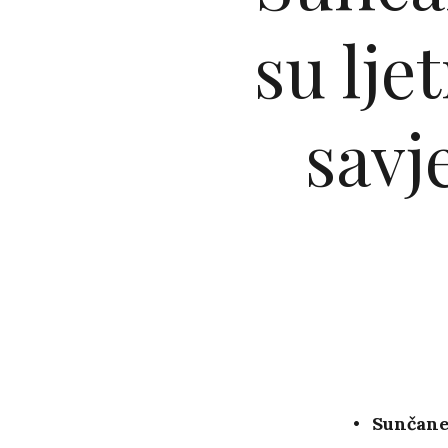
su lje
savj
Sunčane