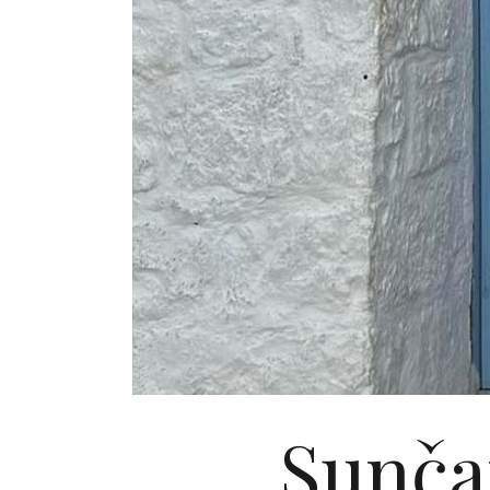
Sunča