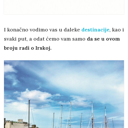
I konačno vodimo vas u daleke
destinacije
, kao i
svaki put, a odat ćemo vam samo
da se u ovom
broju radi o Irskoj.