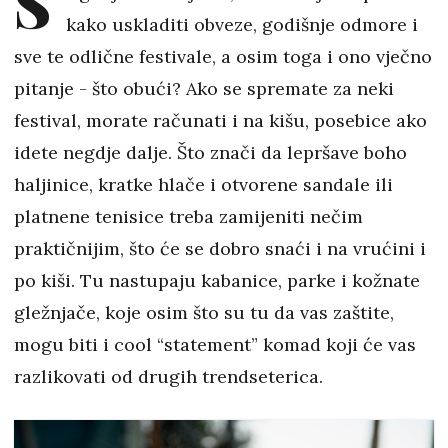
S
kako uskladiti obveze, godišnje odmore i
sve te odlične festivale, a osim toga i ono vječno
pitanje - što obući? Ako se spremate za neki
festival, morate računati i na kišu, posebice ako
idete negdje dalje. Što znači da lepršave boho
haljinice, kratke hlače i otvorene sandale ili
platnene tenisice treba zamijeniti nečim
praktičnijim, što će se dobro snaći i na vrućini i
po kiši. Tu nastupaju kabanice, parke i kožnate
gležnjače, koje osim što su tu da vas zaštite,
mogu biti i cool “statement” komad koji će vas
razlikovati od drugih trendseterica.