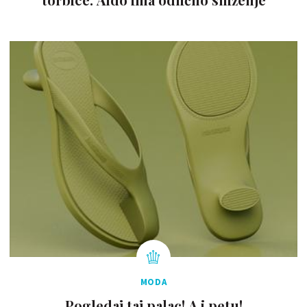
MODA
Pogledaj taj palac! A i petu!