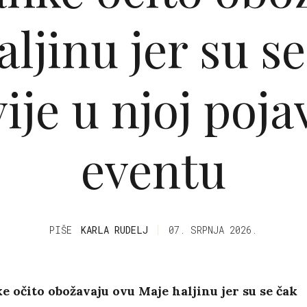
aljinu jer su se
ije u njoj poja
eventu
PIŠE
KARLA RUDELJ
07. SRPNJA 2026.
e očito obožavaju ovu Maje haljinu jer su se čak