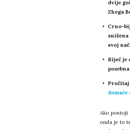
dvije go
Zhega B
Crno-bij
snižena 
svoj na
Riječ je
posebna
Pročitaj
domaće d
Ako postoji 
onda je to 