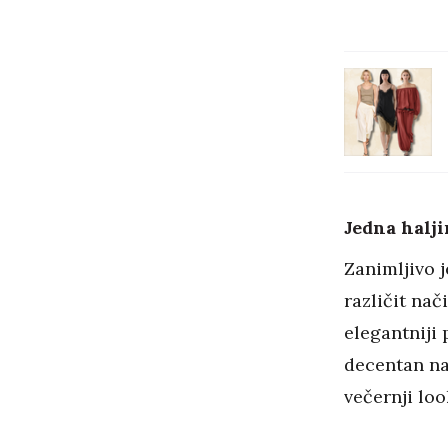
Jedna halji
Zanimljivo j
različit na
elegantniji 
decentan nak
večernji loo