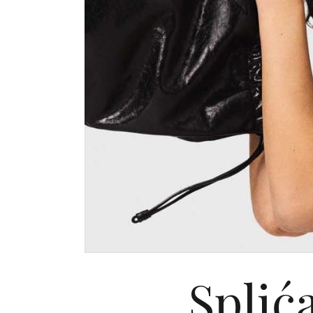
Splić