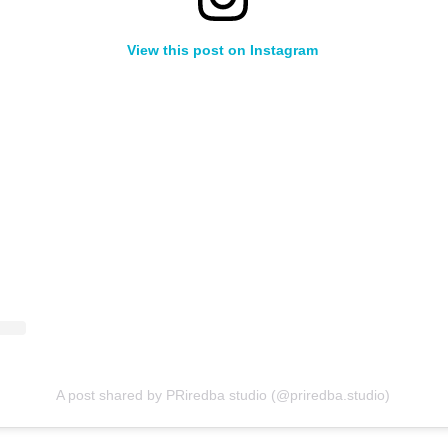
View this post on Instagram
A post shared by PRiredba studio (@priredba.studio)