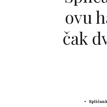
ovu h
čak dv
Splićank