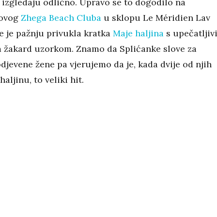
e izgledaju odlično. Upravo se to dogodilo na
novog
Zhega Beach Cluba
u sklopu Le Méridien Lav
e je pažnju privukla kratka
Maje haljina
s upečatljiv
m žakard uzorkom. Znamo da Splićanke slove za
djevene žene pa vjerujemo da je, kada dvije od njih
aljinu, to veliki hit.