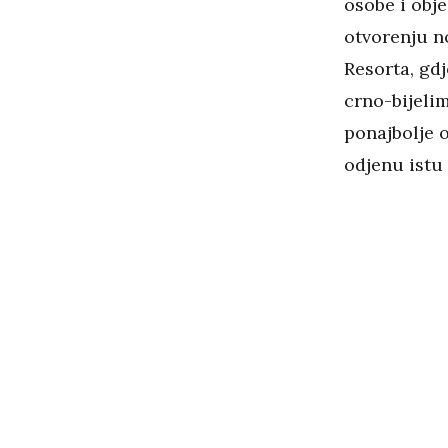
osobe i obj
otvorenju 
Resorta, gdj
crno-bijeli
ponajbolje o
odjenu istu h