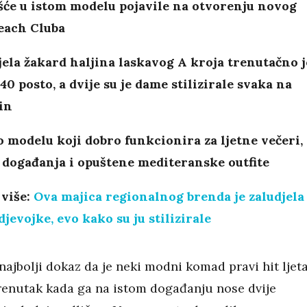
šće u istom modelu pojavile na otvorenju novog
each Cluba
ela žakard haljina laskavog A kroja trenutačno j
40 posto, a dvije su je dame stilizirale svaka na
čin
 o modelu koji dobro funkcionira za ljetne večeri,
 događanja i opuštene mediteranske outfite
 više:
Ova majica regionalnog brenda je zaludjela
jevojke, evo kako su ju stilizirale
najbolji dokaz da je neki modni komad pravi hit ljeta
trenutak kada ga na istom događanju nose dvije