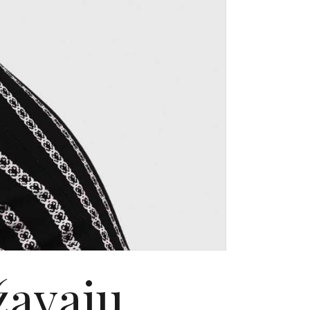
žavaju