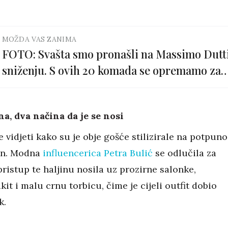
MOŽDA VAS ZANIMA
FOTO: Svašta smo pronašli na Massimo Dutt
sniženju. S ovih 20 komada se opremamo za
cijelo ljeto
na, dva načina da je se nosi
e vidjeti kako su je obje gošće stilizirale na potpuno
čin. Modna
influencerica Petra Bulić
se odlučila za
pristup te haljinu nosila uz prozirne salonke,
it i malu crnu torbicu, čime je cijeli outfit dobio
k.