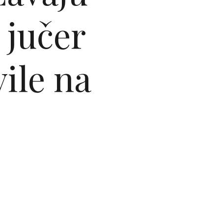
 jučer
vile na