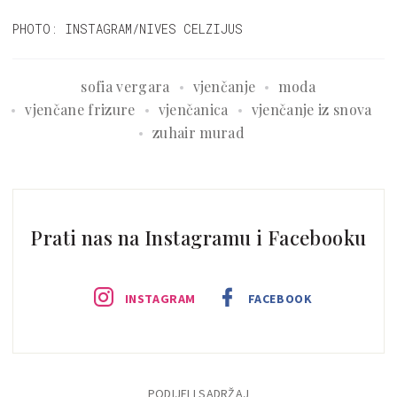
PHOTO: INSTAGRAM/NIVES CELZIJUS
sofia vergara
vjenčanje
moda
vjenčane frizure
vjenčanica
vjenčanje iz snova
zuhair murad
Prati nas na Instagramu i Facebooku
INSTAGRAM
FACEBOOK
PODIJELI SADRŽAJ