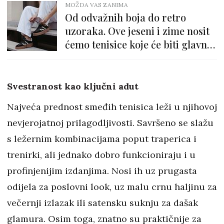
MOŽDA VAS ZANIMA
Od odvažnih boja do retro
uzoraka. Ove jeseni i zime nosit
ćemo tenisice koje će biti glavne
zvijezde stylinga
Svestranost kao ključni adut
Najveća prednost smeđih tenisica leži u njihovoj
nevjerojatnoj prilagodljivosti. Savršeno se slažu
s ležernim kombinacijama poput traperica i
trenirki, ali jednako dobro funkcioniraju i u
profinjenijim izdanjima. Nosi ih uz prugasta
odijela za poslovni look, uz malu crnu haljinu za
večernji izlazak ili satensku suknju za dašak
glamura. Osim toga, znatno su praktičnije za