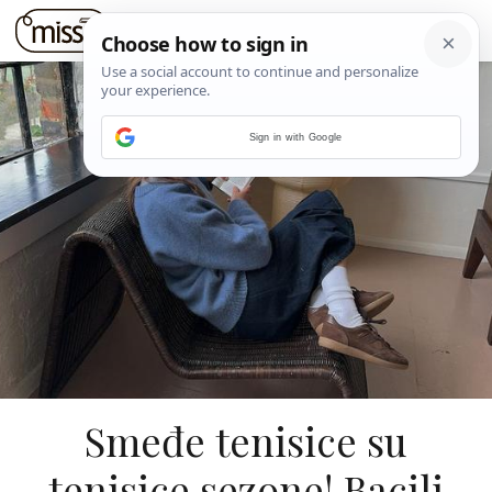
Sign in with Google
Smeđe tenisice su
tenisice sezone! Bacili