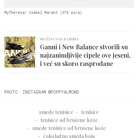
MyTheresa/ Isabel Marant (375 eura)
MOŽDA VAS ZANIMA
Ganni i New Balance stvorili su
najzanimljivije cipele ove jeseni,
i već su skoro rasprodane
PHOTO: INSTAGRAM @POPPYALMOND
smeđe tenisice
tenisice
tenisice od brušene kože
smeđe tenisice od brušene kože
čokoladno smeđa boja