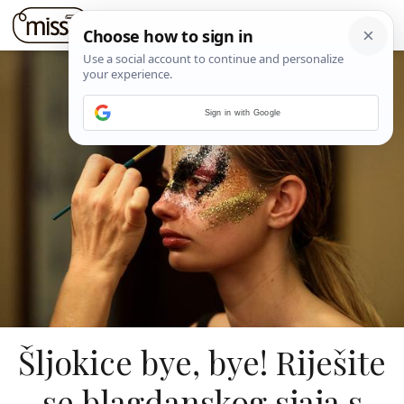
Sign in with Google
Šljokice bye, bye! Riješite
se blagdanskog sjaja s