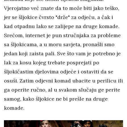
Vjerojatno već znate da to može biti jako teško,
jer se šljokice čvrsto "drže" za odjeću, a čak i
kad otpadnu lako se zalijepe na druge komade.
Srećom, internet je pun stručnjaka za probleme
sa šljokicama, a u moru savjeta, pronašli smo
jedan koji zaista pali. Sve što vam je potrebno je
lak za kosu kojeg trebate posprejati po
šljokičastim djelovima odjeće i ostaviti da se
osuši. Zatim odjevni komad ubacite u perilicu ili
ga operite ručno, al u svakom slučaju ge perite
samog, kako šljokice ne bi prešle na druge
komade.