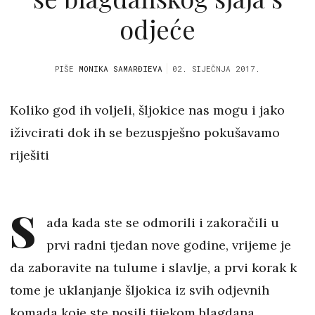
odjeće
PIŠE
MONIKA SAMARĐIEVA
02. SIJEČNJA 2017.
Koliko god ih voljeli, šljokice nas mogu i jako
iživcirati dok ih se bezuspješno pokušavamo
riješiti
S
ada kada ste se odmorili i zakoračili u
prvi radni tjedan nove godine, vrijeme je
da zaboravite na tulume i slavlje, a prvi korak k
tome je uklanjanje šljokica iz svih odjevnih
komada koje ste nosili tijekom blagdana.