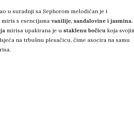
ao u suradnji sa Sephorom melodičan je i
miris s esencijama
vanilije, sandalovine i jasmina.
ja
mirisa upakirana je u
staklenu bočicu
koja svoji
sjeća na trbušnu plesačicu, čime asocira na samu
risa.