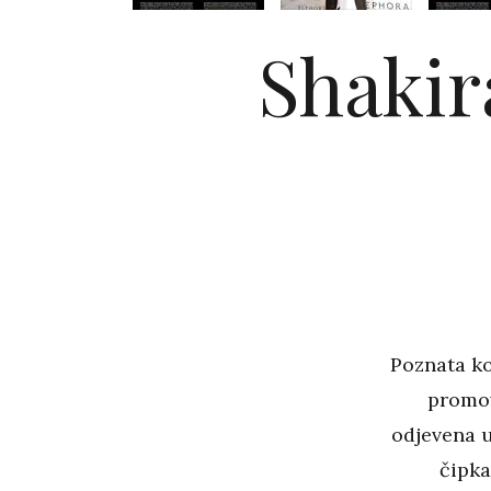
Shakir
Poznata k
promov
odjevena 
čipka