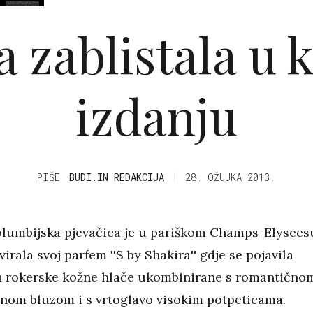
a zablistala u
izdanju
PIŠE
BUDI.IN REDAKCIJA
28. OŽUJKA 2013.
olumbijska pjevačica je u pariškom Champs-Elysees
irala svoj parfem ''S by Shakira'' gdje se pojavila
u rokerske kožne hlače ukombinirane s romantično
nom bluzom i s vrtoglavo visokim potpeticama.