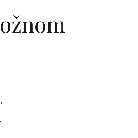
 kožnom
u
m