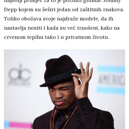
najbolji primjer za to je poznati glumac Johnny
Depp kojem su šeširi jedan od zaštitnih znakova.
Toliko obožava svoje najdraže modele, da ih
nastavlja nositi i kada su već iznošeni, kako na
crvenom tepihu tako i u privatnom životu.