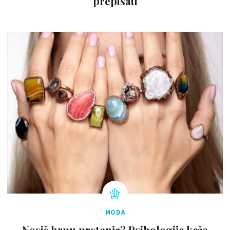
prepisati
MODA
Nosiš hrpu prstenja? Psihologija kaže