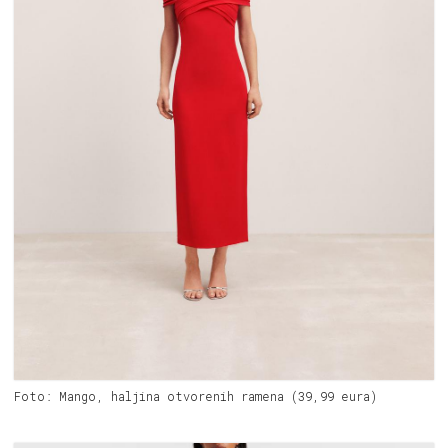
Foto: Mango, haljina otvorenih ramena (39,99 eura)