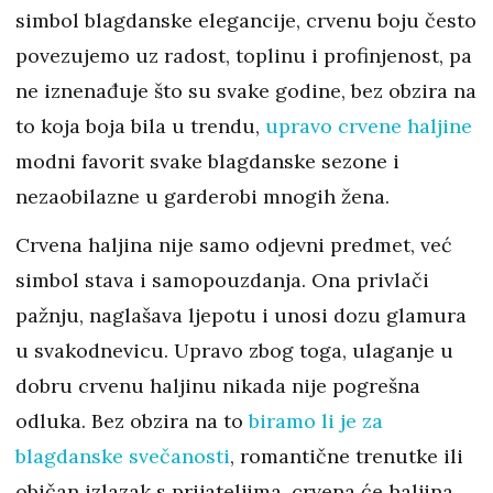
simbol blagdanske elegancije, crvenu boju često
povezujemo uz radost, toplinu i profinjenost, pa
ne iznenađuje što su svake godine, bez obzira na
to koja boja bila u trendu,
upravo crvene haljine
modni favorit svake blagdanske sezone i
nezaobilazne u garderobi mnogih žena.
Crvena haljina nije samo odjevni predmet, već
simbol stava i samopouzdanja. Ona privlači
pažnju, naglašava ljepotu i unosi dozu glamura
u svakodnevicu. Upravo zbog toga, ulaganje u
dobru crvenu haljinu nikada nije pogrešna
odluka. Bez obzira na to
biramo li je za
blagdanske svečanosti
, romantične trenutke ili
običan izlazak s prijateljima, crvena će haljina