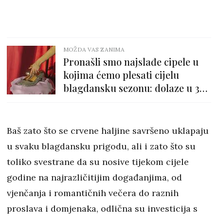
MOŽDA VAS ZANIMA
Pronašli smo najslađe cipele u
kojima ćemo plesati cijelu
blagdansku sezonu: dolaze u 3
boje, a čak su i na sniženju
Baš zato što se crvene haljine savršeno uklapaju
u svaku blagdansku prigodu, ali i zato što su
toliko svestrane da su nosive tijekom cijele
godine na najrazličitijim događanjima, od
vjenčanja i romantičnih večera do raznih
proslava i domjenaka, odlična su investicija s