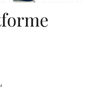
atforme
e
 u