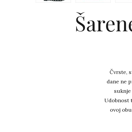
Šarene
Čvrste, s
dane ne p
suknje 
Udobnost t
ovoj obu