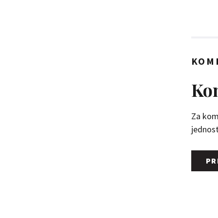
KOM
Kom
Za kome
jednosta
PR