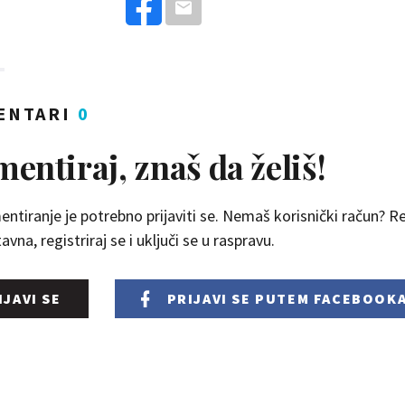
ENTARI
0
entiraj, znaš da želiš!
ntiranje je potrebno prijaviti se. Nemaš korisnički račun? Reg
vna, registriraj se i uključi se u raspravu.
IJAVI SE
PRIJAVI SE
PUTEM FACEBOOK