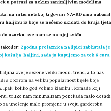
jek u potrazi za nekim zanimljivim modelima
uta, na internetskoj trgovini NA-KD smo nabasal
u haljinu iz koje se nećemo skidati do kraja ljet
 do uzorka, sve nam se na njoj sviđa
 također:
Zgodna prolaznica na špici zablistala je
j košulja-haljini, sada ju kupujemo za tek 6 eura
haljina ove je sezone veliki modni trend, a to nas
di s obzirom na veliku popularnost bijele boje
a. Ipak, koliko god volimo klasiku i komade koji
nu, toliko nam minimalizam ponekada malo dosadi 
 za unošenje malo promjene u svoju garderobu.