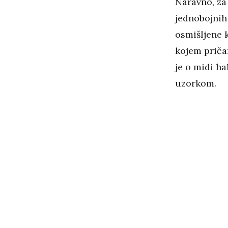
Naravno, za 
jednobojnih 
osmišljene 
kojem priča
je o midi ha
uzorkom.