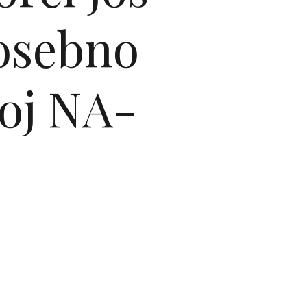
posebno
voj NA-