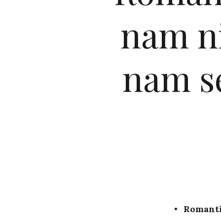
nam ni
nam se
Romanti