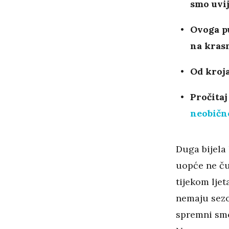
smo uvi
Ovoga p
na krasn
Od kroja
Pročitaj
neobično
Duga bijela 
uopće ne ču
tijekom ljet
nemaju sezo
spremni smo