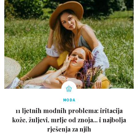
MODA
11 ljetnih modnih problema: iritacija
kože, žuljevi, mrlje od znoja... i najbolja
rješenja za njih