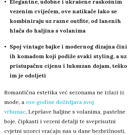
Elegantne, udobne i ukrašene raskošnim
vezenim cvijećem, ove natikače lako se
kombiniraju uz razne outfite, od lanenih
hlača do haljina s volanima
Spoj vintage bajke i modernog dizajna čini
ih komadom koji podiže svaki styling, a uz
pristupačnu cijenu i luksuzan dojam, teško
im je odoljeti
Romantična estetika već sezonama ne izlazi iz
mode, a
ove godine doživljava svoj
vrhunac
. Lepršave haljine s volanima, pastelne
boje, čipkasti i vezeni detalji te sveprisutni
cvjetni uzorci vraćaju nas u dane bezbrižnosti,