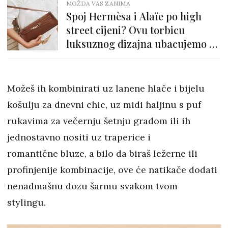
MOŽDA VAS ZANIMA
Spoj Hermèsa i Alaïe po high
street cijeni? Ovu torbicu
luksuznog dizajna ubacujemo u
košaricu bez razmišljanja!
Možeš ih kombinirati uz lanene hlače i bijelu
košulju za dnevni chic, uz midi haljinu s puf
rukavima za večernju šetnju gradom ili ih
jednostavno nositi uz traperice i
romantične bluze, a bilo da biraš ležerne ili
profinjenije kombinacije, ove će natikače dodati
nenadmašnu dozu šarmu svakom tvom
stylingu.