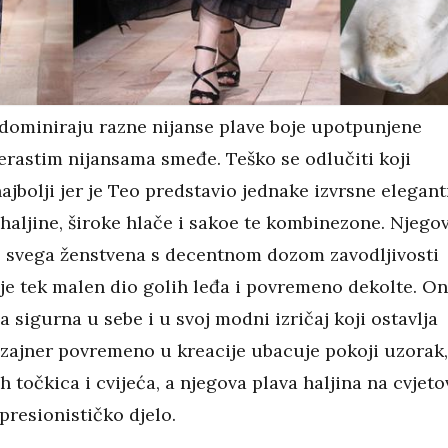
dominiraju razne nijanse plave boje upotpunjene
erastim nijansama smeđe. Teško se odlučiti koji
jbolji jer je Teo predstavio jednake izvrsne elegan
 haljine, široke hlače i sakoe te kombinezone. Njego
je svega ženstvena s decentnom dozom zavodljivosti
je tek malen dio golih leđa i povremeno dekolte. O
ga sigurna u sebe i u svoj modni izričaj koji ostavlja
izajner povremeno u kreacije ubacuje pokoji uzorak,
h točkica i cvijeća, a njegova plava haljina na cvjeto
presionističko djelo.