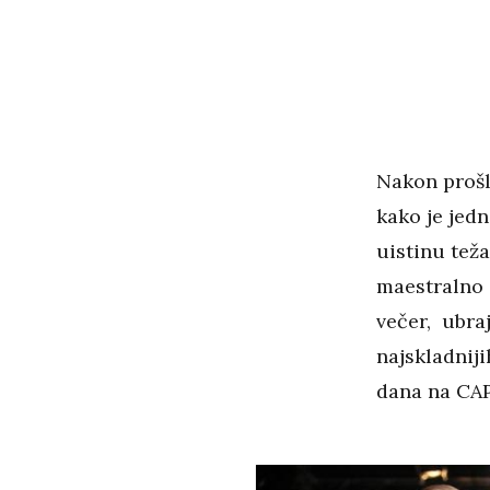
Nakon prošl
kako je jedn
uistinu teža
maestralno g
večer, ubraj
najskladniji
dana na CA