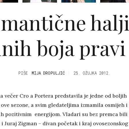
mantične halj
nih boja pravi
PIŠE
MIJA DROPULJIĆ
25. OŽUJKA 2012.
a večer Cro a Portera predstavila je jedne od boljih
 ove sezone, a svim gledateljima izmamila osmijeh i
ih pozitivnim energijom. Vladari su bez premca bili
 i Juraj Zigman – divan početak i kraj ovosezonskog