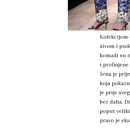
Kolekcijom 
sivom i pud
komadi su na
i profinjene
žena je pri
koja pokazu
je prije sve
bez daha. D
poput veliki
pravo je eks