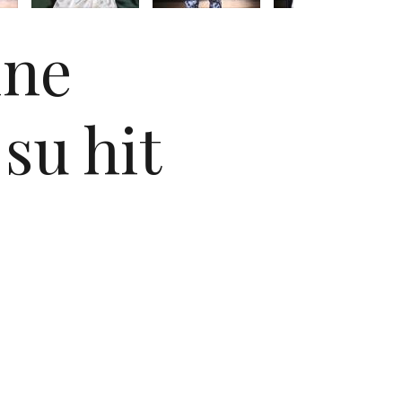
ine
 su hit