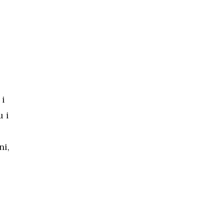
 i
u i
ni,