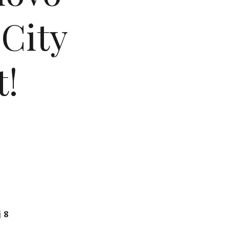
 City
t!
 8