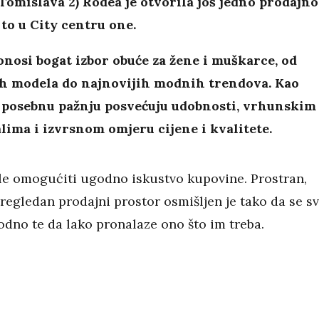
 Tomislava 2) Rodea je otvorila još jedno prodajno
 to u City centru one.
nosi bogat izbor obuće za žene i muškarce, od
ih modela do najnovijih modnih trendova. Kao
, posebnu pažnju posvećuju udobnosti, vrhunskim
lima i izvrsnom omjeru cijene i kvalitete.
e omogućiti ugodno iskustvo kupovine. Prostran,
regledan prodajni prostor osmišljen je tako da se sv
odno te da lako pronalaze ono što im treba.