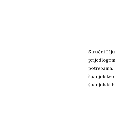
Stručni I l
prijedlogom
potrebama. 
španjolske o
španjolski 