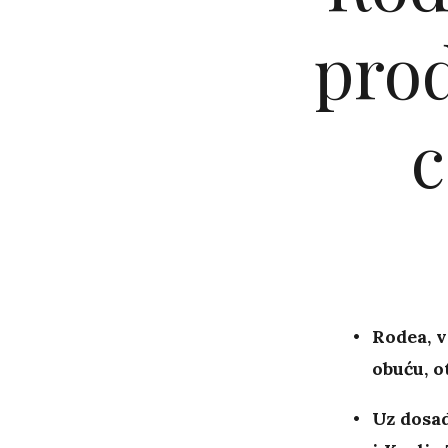
prod
c
Rodea, v
obuću, o
Uz dosad