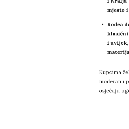
i Kralja
mjesto i
Rodea do
klasičn
i uvijek
materija
Kupcima žel
moderan i p
osjećaju ug