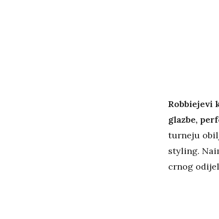
Robbiejevi 
glazbe, per
turneju obil
styling. Nai
crnog odije