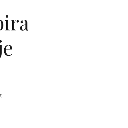
bira
je
g