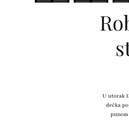
Rob
s
U utorak 1
dečka po
punom 