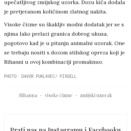
upečatljivog zmijskog uzorka. Dozu kiča dodala
je pretjeranom količinom zlatnog nakita.
Visoke čizme su škakljiv modni dodatak jer se s
njima lako prelazi granica dobrog ukusa,
pogotovo kad je u pitanju animalni uzorak. One
se trebaju nositi s dozom stilskog opreza koji je
Rihanni u ovoj kombinaciji promaknuo.
PHOTO: DAVOR PUKLAVEC/ PIXSELL
Rihanna
visoke čizme
zmijski uzorak
Prati nas na Instagramu i Facebooku