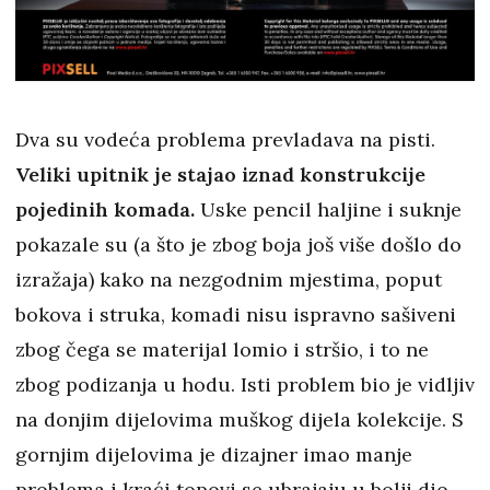
Dva su vodeća problema prevladava na pisti.
Veliki upitnik je stajao iznad konstrukcije
pojedinih komada.
Uske pencil haljine i suknje
pokazale su (a što je zbog boja još više došlo do
izražaja) kako na nezgodnim mjestima, poput
bokova i struka, komadi nisu ispravno sašiveni
zbog čega se materijal lomio i stršio, i to ne
zbog podizanja u hodu. Isti problem bio je vidljiv
na donjim dijelovima muškog dijela kolekcije. S
gornjim dijelovima je dizajner imao manje
problema i kraći topovi se ubrajaju u bolji dio