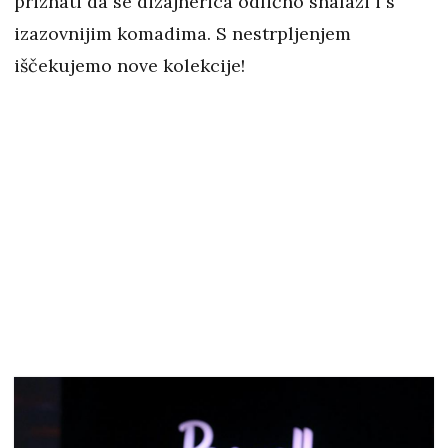
priznati da se dizajnerica odlično snalazi i s
izazovnijim komadima. S nestrpljenjem
iščekujemo nove kolekcije!