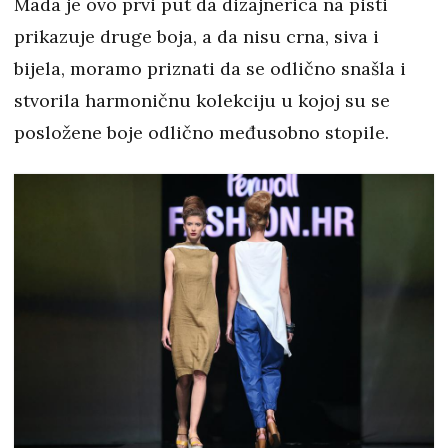
Mada je ovo prvi put da dizajnerica na pisti
prikazuje druge boja, a da nisu crna, siva i
bijela, moramo priznati da se odlično snašla i
stvorila harmoničnu kolekciju u kojoj su se
posložene boje odlično međusobno stopile.