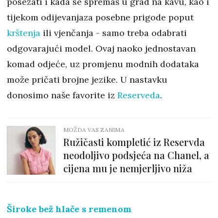
posezati i kada se spremaš u grad na kavu, kao i
tijekom odijevanjaza posebne prigode poput
krštenja
ili vjenčanja - samo treba odabrati
odgovarajući model. Ovaj naoko jednostavan
komad odjeće, uz promjenu modnih dodataka
može pričati brojne jezike. U nastavku
donosimo naše favorite iz
Reserveda
.
MOŽDA VAS ZANIMA
Ružičasti kompletić iz Reservda
neodoljivo podsjeća na Chanel, a
cijena mu je nemjerljivo niža
Široke bež hlače s remenom