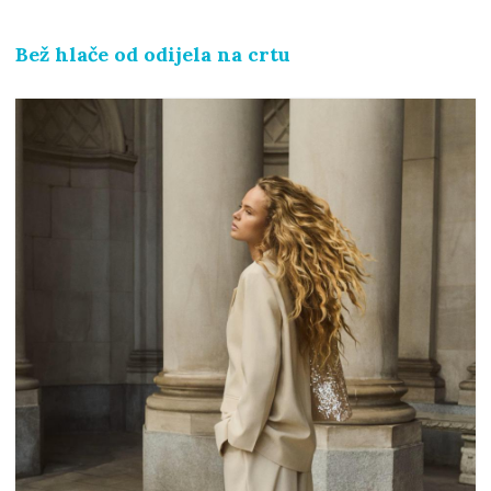
Bež hlače od odijela na crtu