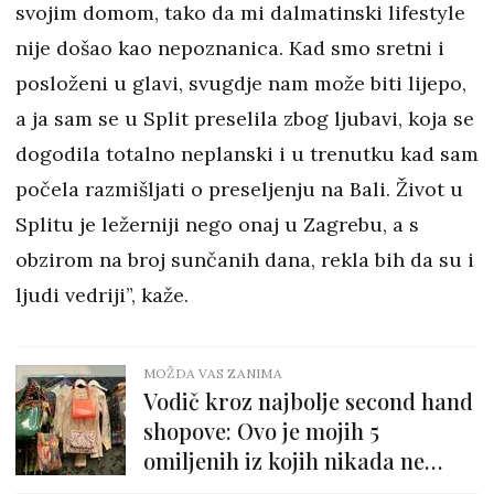
svojim domom, tako da mi dalmatinski lifestyle
nije došao kao nepoznanica. Kad smo sretni i
posloženi u glavi, svugdje nam može biti lijepo,
a ja sam se u Split preselila zbog ljubavi, koja se
dogodila totalno neplanski i u trenutku kad sam
počela razmišljati o preseljenju na Bali. Život u
Splitu je ležerniji nego onaj u Zagrebu, a s
obzirom na broj sunčanih dana, rekla bih da su i
ljudi vedriji”, kaže.
MOŽDA VAS ZANIMA
Vodič kroz najbolje second hand
shopove: Ovo je mojih 5
omiljenih iz kojih nikada ne
izađem praznih ruku