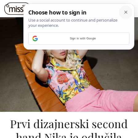
Sign in with Google
Prvi dizajnerski second
hand Nika je odlučila