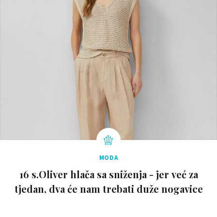
MODA
16 s.Oliver hlača sa sniženja - jer već za
tjedan, dva će nam trebati duže nogavice