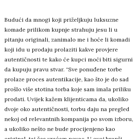
Budući da mnogi koji priželjkuju luksuzne
komade prilikom kupnje strahuju jesu li u
pitanju originali, zanimalo me i hoće li komadi
koji idu u prodaju prolaziti kakve provjere
autentičnosti te kako će kupci moći biti sigurni
da kupuju pravu stvar. “Sve ponuđene torbe
prolaze proces autentikacije, kao što je do sad
prošlo više stotina torba koje sam imala priliku
prodati. Uvijek kažem klijenticama da, ukoliko
dvoje oko autentičnosti, torbu daju na pregled
nekoj od relevantnih kompanija po svom izboru,
a ukoliko nešto ne bude procijenjeno kao
original, taj čas vraćam novac. U ovoj branši