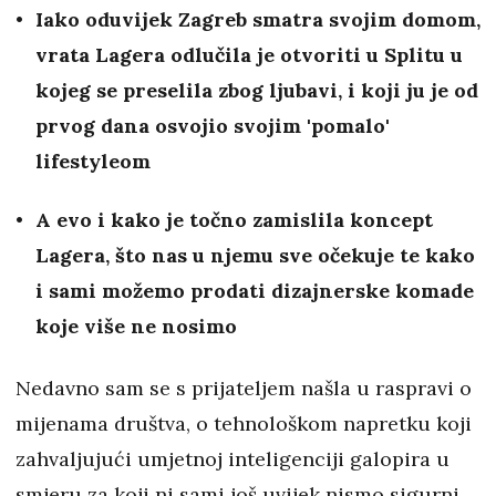
Iako oduvijek Zagreb smatra svojim domom,
vrata Lagera odlučila je otvoriti u Splitu u
kojeg se preselila zbog ljubavi, i koji ju je od
prvog dana osvojio svojim 'pomalo'
lifestyleom
A evo i kako je točno zamislila koncept
Lagera, što nas u njemu sve očekuje te kako
i sami možemo prodati dizajnerske komade
koje više ne nosimo
Nedavno sam se s prijateljem našla u raspravi o
mijenama društva, o tehnološkom napretku koji
zahvaljujući umjetnoj inteligenciji galopira u
smjeru za koji ni sami još uvijek nismo sigurni