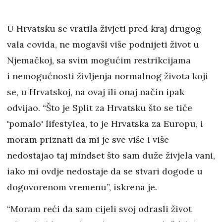
U Hrvatsku se vratila živjeti pred kraj drugog
vala covida, ne mogavši više podnijeti život u
Njemačkoj, sa svim mogućim restrikcijama
i nemogućnosti življenja normalnog života koji
se, u Hrvatskoj, na ovaj ili onaj način ipak
odvijao. “Što je Split za Hrvatsku što se tiče
'pomalo' lifestylea, to je Hrvatska za Europu, i
moram priznati da mi je sve više i više
nedostajao taj mindset što sam duže živjela vani,
iako mi ovdje nedostaje da se stvari dogode u
dogovorenom vremenu”, iskrena je.
“Moram reći da sam cijeli svoj odrasli život