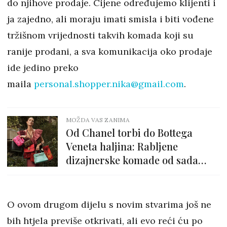
do njihove prodaje. Cijene određujemo klijenti i
ja zajedno, ali moraju imati smisla i biti vođene
tržišnom vrijednosti takvih komada koji su
ranije prodani, a sva komunikacija oko prodaje
ide jedino preko
maila
personal.shopper.nika@gmail.
com
.
MOŽDA VAS ZANIMA
Od Chanel torbi do Bottega
Veneta haljina: Rabljene
dizajnerske komade od sada
možemo kupiti na Amazonu
O ovom drugom dijelu s novim stvarima još ne
bih htjela previše otkrivati, ali evo reći ću po