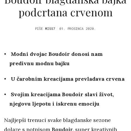
podcrtana crvenom
PIŠE
MISS7
01. PROSINCA 2020.
Modni dvojac Boudoir donosi nam
predivnu modnu bajku
U čarobnim kreacijama prevladava crvena
Svojim kreacijama Boudoir slavi život,
njegovu ljepotu i iskrenu emociju
Najljepši trenuci svake blagdanske sezone
dolaze s potpisom
Boudoir,
super kreativnih