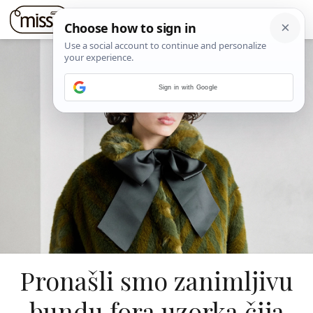
Sign in with Google
Pronašli smo zanimljivu
bundu fora uzorka čija