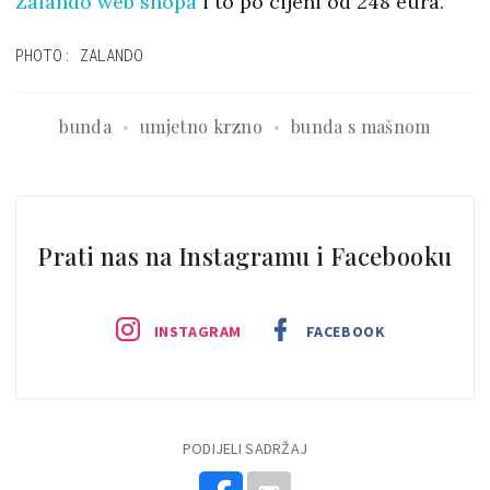
Zalando web shopa
i to po cijeni od 248 eura.
PHOTO: ZALANDO
bunda
umjetno krzno
bunda s mašnom
Prati nas na Instagramu i Facebooku
INSTAGRAM
FACEBOOK
PODIJELI SADRŽAJ