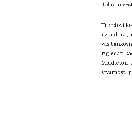
dobra invest
Trendovi ko
uzbudljivi, a
vaš bankovni
izgledati ka
Middleton, a
stvarnosti p