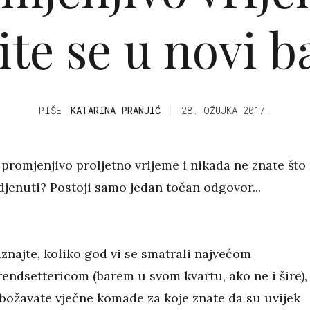
ite se u novi b
PIŠE
KATARINA PRANJIĆ
28. OŽUJKA 2017.
promjenjivo proljetno vrijeme i nikada ne znate što
djenuti? Postoji samo jedan točan odgovor...
iznajte, koliko god vi se smatrali najvećom
rendsettericom (barem u svom kvartu, ako ne i šire),
božavate vječne komade za koje znate da su uvijek