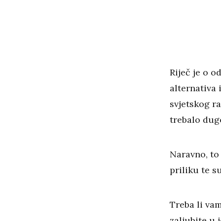
Riječ je o 
alternativa
svjetskog ra
trebalo dugo
Naravno, to
priliku te s
Treba li vam
zaljubite u 