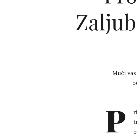
Zaljub
Muči vas 
o
P
r
t
o