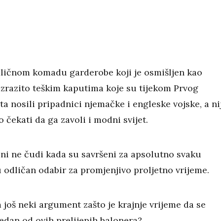
odličnom komadu garderobe koji je osmišljen kao
 izrazito teškim kaputima koje su tijekom Prvog
ta nosili pripadnici njemačke i engleske vojske, a ni
 čekati da ga zavoli i modni svijet.
 ni ne čudi kada su savršeni za apsolutno svaku
u odličan odabir za promjenjivo proljetno vrijeme.
 još neki argument zašto je krajnje vrijeme da se
jedan od ovih prelijepih balonera?