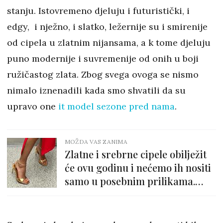
stanju. Istovremeno djeluju i futuristički, i
edgy, i nježno, i slatko, ležernije su i smirenije
od cipela u zlatnim nijansama, a k tome djeluju
puno modernije i suvremenije od onih u boji
ružičastog zlata. Zbog svega ovoga se nismo
nimalo iznenadili kada smo shvatili da su
upravo one
it model sezone pred nama
.
MOŽDA VAS ZANIMA
Zlatne i srebrne cipele obilježit
će ovu godinu i nećemo ih nositi
samo u posebnim prilikama.
Izdvojili smo 15 najljepših
modela