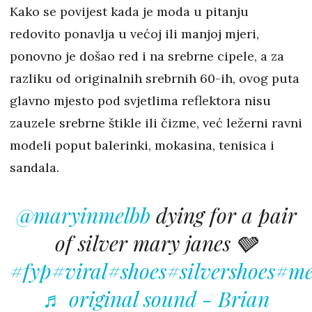
Kako se povijest kada je moda u pitanju
redovito ponavlja u većoj ili manjoj mjeri,
ponovno je došao red i na srebrne cipele, a za
razliku od originalnih srebrnih 60-ih, ovog puta
glavno mjesto pod svjetlima reflektora nisu
zauzele srebrne štikle ili čizme, već ležerni ravni
modeli poput balerinki, mokasina, tenisica i
sandala.
@maryinmelbb
dying for a pair
of silver mary janes 🩶
#fyp
#viral
#shoes
#silvershoes
#me
♬ original sound - Brian