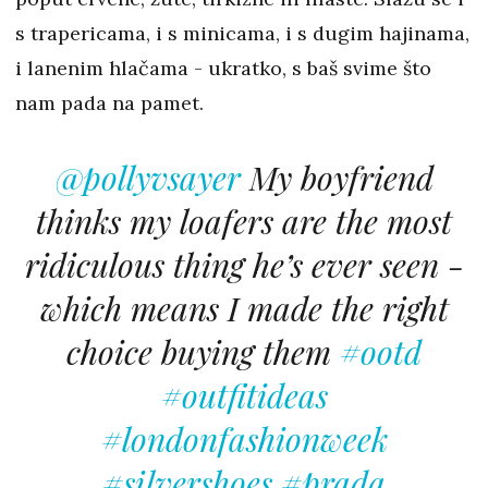
s trapericama, i s minicama, i s dugim hajinama,
i lanenim hlačama - ukratko, s baš svime što
nam pada na pamet.
@pollyvsayer
My boyfriend
thinks my loafers are the most
ridiculous thing he’s ever seen -
which means I made the right
choice buying them
#ootd
#outfitideas
#londonfashionweek
#silvershoes
#prada