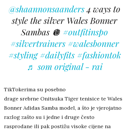
@shaannonsaanders
4 ways to
style the silver Wales Bonner
Sambas 🪩
#outfitinspo
#silvertrainers
#walesbonner
#styling
#dailyfits
#fashiontok
♬ som original - rai
TikTokerima su posebno
drage srebrne Onitsuka Tiger tenisice te Wales
Bonner Adidas Samba model, a što je vjerojatno
razlog zašto su i jedne i druge često
rasprodane ili pak postižu visoke cijene na