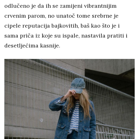
odlučeno je da ih se zamijeni vibrantnijim
crvenim parom, no unatoč tome srebrne je
cipele reputacija bajkovitih, baš kao što je i
sama priča iz koje su ispale, nastavila pratiti i
desetljećima kasnije.