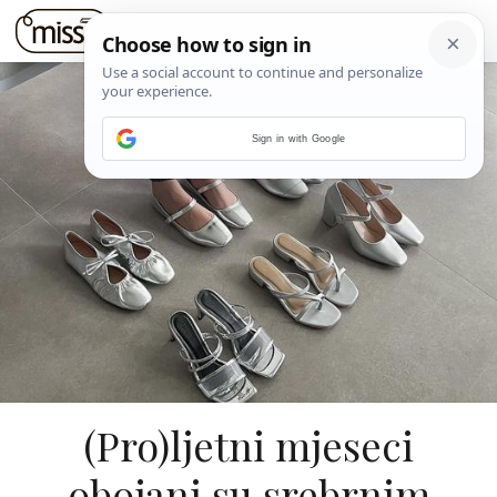
Sign in with Google
(Pro)ljetni mjeseci
obojani su srebrnim