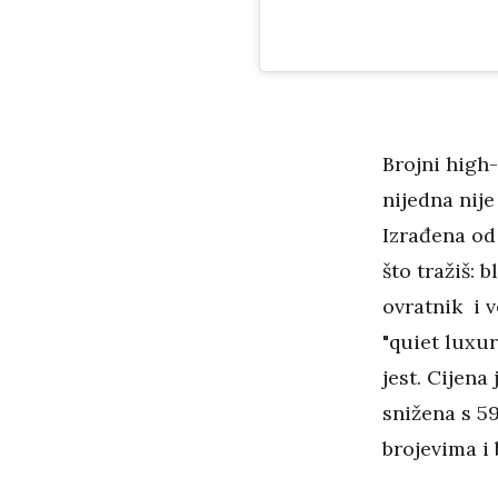
Brojni high-
nijedna nije
Izrađena od 
što tražiš: 
ovratnik i v
"quiet luxur
jest. Cijena 
snižena s 59
brojevima i