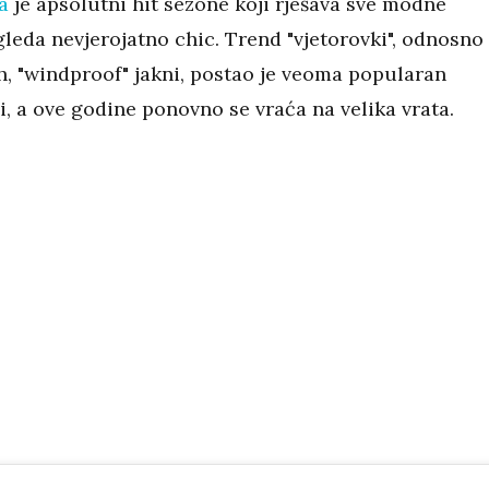
a
je apsolutni hit sezone koji rješava sve modne
gleda nevjerojatno chic. Trend "vjetorovki", odnosno
, "windproof" jakni, postao je veoma popularan
i, a ove godine ponovno se vraća na velika vrata.