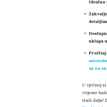
idealna 
Zahvalju
detaljim
Dostupn
uklapa u
Pročitaj
satensku
su na sn
U vječnoj s
vrijeme kad
traži dalje!