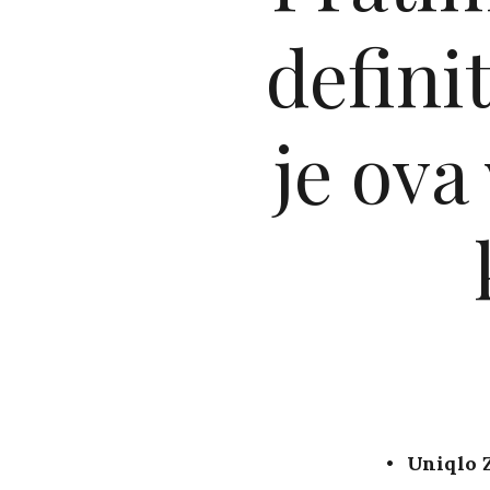
defini
je ova
Uniqlo Z