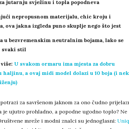
za jutarnju svježinu i topla popodneva
jući nepropusnom materijalu, chic kroju i
a, ova jakna izgleda puno skuplje nego što jest
a u bezvremenskim neutralnim bojama, lako se
 svaki stil
 više:
U svakom ormaru ima mjesta za dobru
 haljinu, a ovaj midi model dolazi u 10 boja (i ne
iženju)
i potrazi za savršenom jaknom za ono čudno prijelaz
a je ujutro prohladno, a popodne ugodno toplo? Ne
 Društvene mreže i modni znalci su jednoglasni:
Uniq