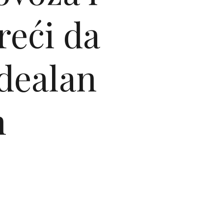
reći da
idealan
n