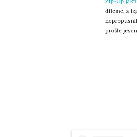
Zip-Up jakn
dileme, a iz
nepropusnih
prošle jesen