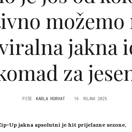
tivno možemo 
 viralna jakna 
komad za jese
PIŠE
KARLA HORVAT
16. RUJNA 2025.
ip-Up jakna apsolutni je hit prijelazne sezone,