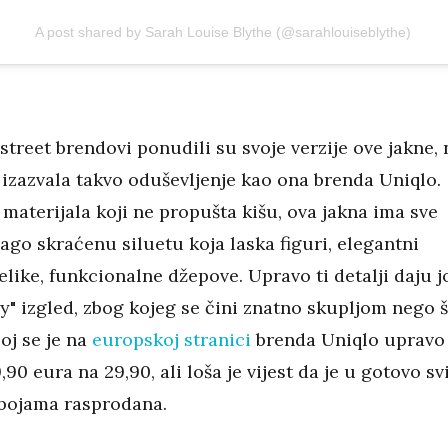
A post shared by Sarah Louise Blythe (@sarahlouiseblythe)
street brendovi ponudili su svoje verzije ove jakne, 
 izazvala takvo oduševljenje kao ona brenda Uniqlo.
materijala koji ne propušta kišu, ova jakna ima sve
blago skraćenu siluetu koja laska figuri, elegantni
elike, funkcionalne džepove. Upravo ti detalji daju j
y" izgled, zbog kojeg se čini znatno skupljom nego 
joj se je na
europskoj stranici
brenda Uniqlo upravo
,90 eura na 29,90, ali loša je vijest da je u gotovo s
 bojama rasprodana.