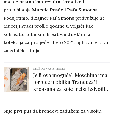
majice nastao kao rezultat kreativnih
promišljanja
Muccie Prade i Rafa Simonsa
.
Podsjetimo, dizajner Raf Simons pridružuje se
Mucciji Pradi prošle godine u veljači kao
sukreator odnosno kreativni direktor, a
kolekcija za proljeće i ljeto 2021. njihova je prva
zajednička linija.
MOŽDA VAS ZANIMA
Je li ovo moguće? Moschino ima
torbice u obliku 'francuza' i
kroasana za koje treba izdvojiti
2800 kuna
Nije prvi put da brendovi zaduženi za visoku