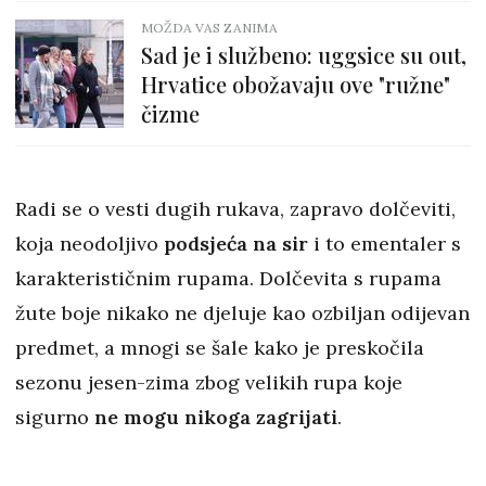
MOŽDA VAS ZANIMA
Sad je i službeno: uggsice su out,
Hrvatice obožavaju ove "ružne"
čizme
Radi se o vesti dugih rukava, zapravo dolčeviti,
koja neodoljivo
podsjeća na sir
i to ementaler s
karakterističnim rupama. Dolčevita s rupama
žute boje nikako ne djeluje kao ozbiljan odijevan
predmet, a mnogi se šale kako je preskočila
sezonu jesen-zima zbog velikih rupa koje
sigurno
ne mogu nikoga zagrijati
.