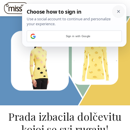
Sign in with Google
Prada izbacila dolčevitu
kojoj se svi rugaju!