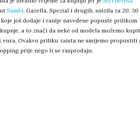
ada je idealno vrijeme za kupnju jer je
MyTheresa
put
Sambi
, Gazella, Spezial i drugih, snizila za 20, 30 
 koje još dodaje i ranije navedene popuste prilikom
 kupnje, a to znači da neke od modela možemo kupit
k eura. Ovakvu priliku zaista ne smijemo propustiti
opping prije nego li se rasprodaju.