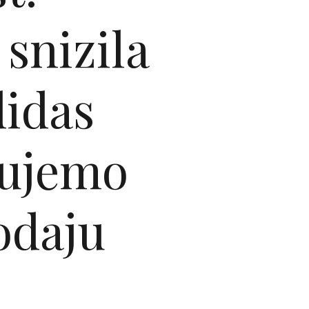
snizila
didas
pujemo
odaju