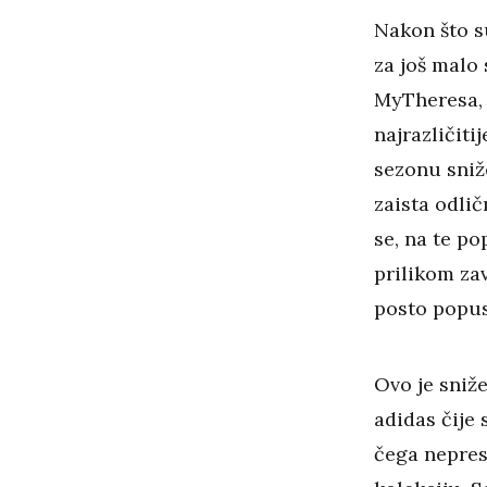
Nakon što su
za još malo
MyTheresa, 
najrazličitij
sezonu sniže
zaista odlič
se, na te po
prilikom zav
posto popus
Ovo je sniže
adidas čije 
čega nepres