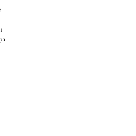
i
i
 pa