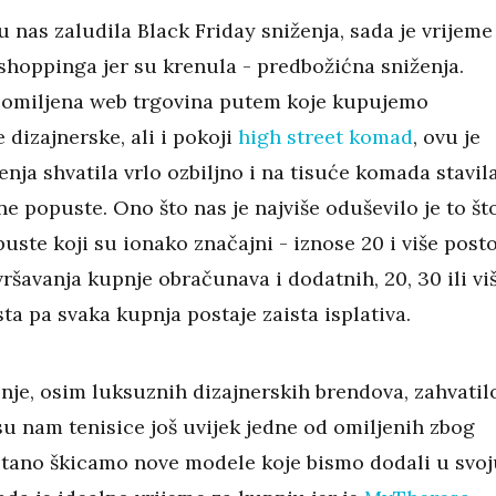
 nas zaludila Black Friday sniženja, sada je vrijeme
 shoppinga jer su krenula - predbožićna sniženja.
omiljena web trgovina putem koje kupujemo
e dizajnerske, ali i pokoji
high street komad
, ovu je
nja shvatila vrlo ozbiljno i na tisuće komada stavil
ne popuste. Ono što nas je najviše oduševilo je to št
puste koji su ionako značajni - iznose 20 i više posto
ršavanja kupnje obračunava i dodatnih, 20, 30 ili vi
ta pa svaka kupnja postaje zaista isplativa.
nje, osim luksuznih dizajnerskih brendova, zahvatilo
su nam tenisice još uvijek jedne od omiljenih zbog
tano škicamo nove modele koje bismo dodali u svoj