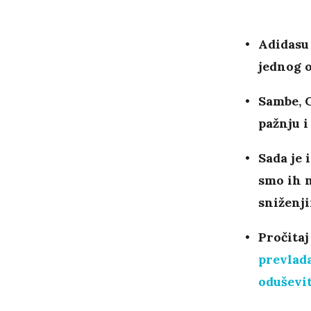
Adidasu 
jednog 
Sambe, G
pažnju i
Sada je 
smo ih 
sniženji
Pročitaj
prevlada
oduševit