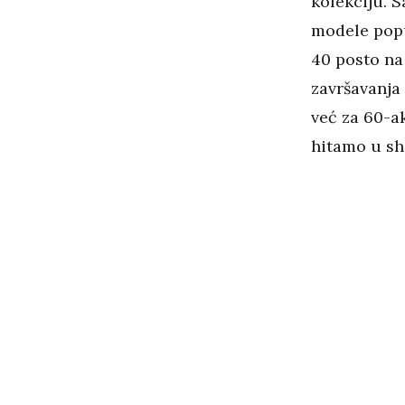
kolekciju. S
modele po
40 posto na
završavanja
već za 60-a
hitamo u sh