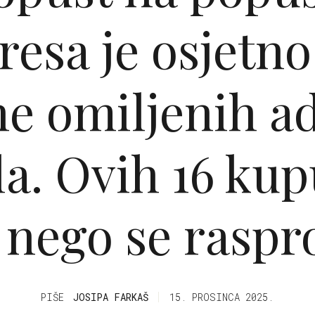
esa je osjetno 
ne omiljenih a
a. Ovih 16 ku
e nego se raspr
PIŠE
JOSIPA FARKAŠ
15. PROSINCA 2025.