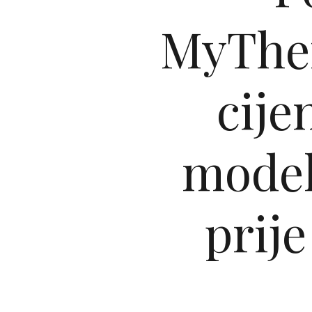
MyTher
cije
model
prij