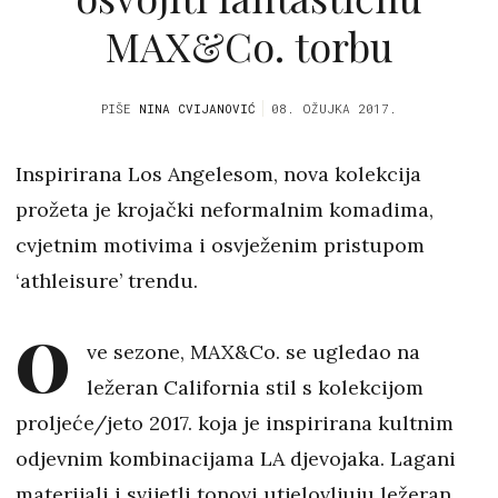
MAX&Co. torbu
PIŠE
NINA CVIJANOVIĆ
08. OŽUJKA 2017.
Inspirirana Los Angelesom, nova kolekcija
prožeta je krojački neformalnim komadima,
cvjetnim motivima i osvježenim pristupom
‘athleisure’ trendu.
O
ve sezone, MAX&Co. se ugledao na
ležeran California stil s kolekcijom
proljeće/jeto 2017. koja je inspirirana kultnim
odjevnim kombinacijama LA djevojaka. Lagani
materijali i svijetli tonovi utjelovljuju ležeran