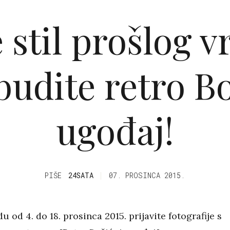
e stil prošlog 
budite retro B
ugođaj!
PIŠE
24SATA
07. PROSINCA 2015.
u od 4. do 18. prosinca 2015. prijavite fotografije s