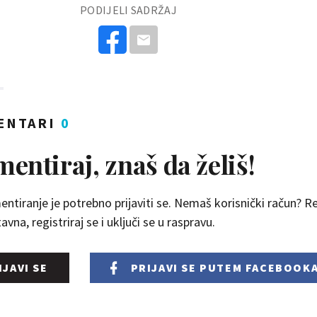
PODIJELI SADRŽAJ
ENTARI
0
entiraj, znaš da želiš!
ntiranje je potrebno prijaviti se. Nemaš korisnički račun? Reg
vna, registriraj se i uključi se u raspravu.
IJAVI SE
PRIJAVI SE
PUTEM FACEBOOK