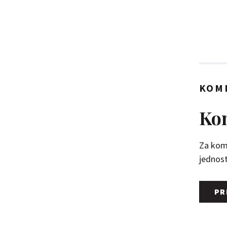
KOM
Kom
Za kome
jednosta
PR