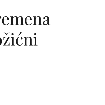
vremena
ožićni