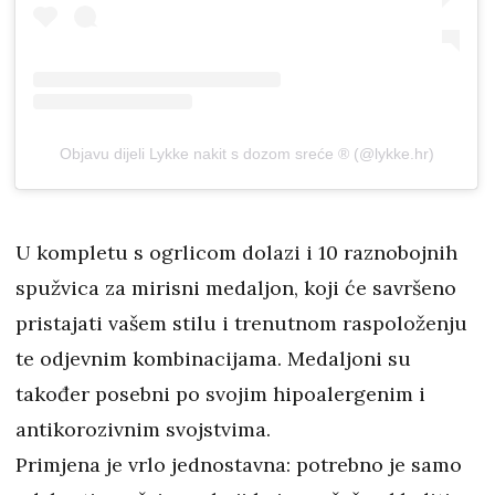
Objavu dijeli Lykke nakit s dozom sreće ® (@lykke.hr)
U kompletu s ogrlicom dolazi i 10 raznobojnih
spužvica za mirisni medaljon, koji će savršeno
pristajati vašem stilu i trenutnom raspoloženju
te odjevnim kombinacijama. Medaljoni su
također posebni po svojim hipoalergenim i
antikorozivnim svojstvima.
Primjena je vrlo jednostavna: potrebno je samo