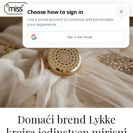
Sign in with Google
Domaći brend Lykke
kreira jedinstven mirisni