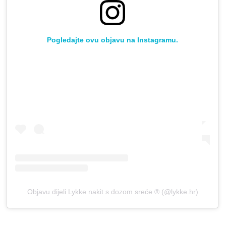
Pogledajte ovu objavu na Instagramu.
Objavu dijeli Lykke nakit s dozom sreće ® (@lykke.hr)