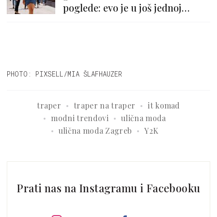
poglede: evo je u još jednoj
divnoj kombinaciji
PHOTO: PIXSELL/MIA ŠLAFHAUZER
traper
traper na traper
it komad
modni trendovi
ulična moda
ulična moda Zagreb
Y2K
Prati nas na Instagramu i Facebooku