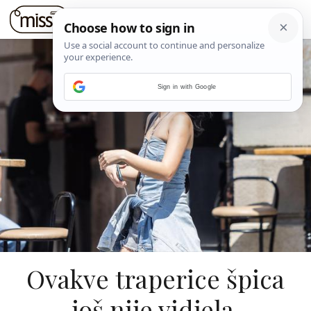
Sign in with Google
Ovakve traperice špica
još nije vidjela.