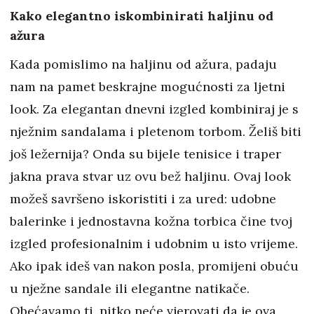
Kako elegantno iskombinirati haljinu od
ažura
Kada pomislimo na haljinu od ažura, padaju
nam na pamet beskrajne mogućnosti za ljetni
look. Za elegantan dnevni izgled kombiniraj je s
nježnim sandalama i pletenom torbom. Želiš biti
još ležernija? Onda su bijele tenisice i traper
jakna prava stvar uz ovu bež haljinu. Ovaj look
možeš savršeno iskoristiti i za ured: udobne
balerinke i jednostavna kožna torbica čine tvoj
izgled profesionalnim i udobnim u isto vrijeme.
Ako ipak ideš van nakon posla, promijeni obuću
u nježne sandale ili elegantne natikače.
Obećavamo ti, nitko neće vjerovati da je ova