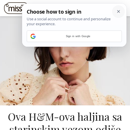
Sign in with Google
Ova H&M-ova haljina sa
starinskim vezom odiše