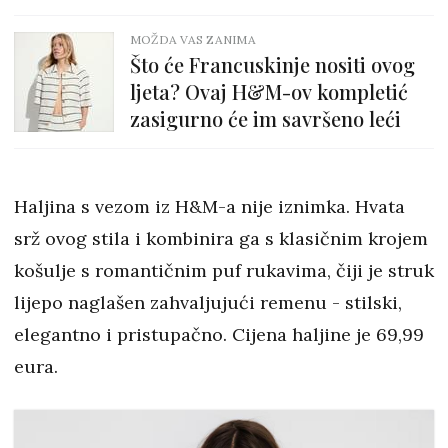
MOŽDA VAS ZANIMA
Što će Francuskinje nositi ovog
ljeta? Ovaj H&M-ov kompletić
zasigurno će im savršeno leći
Haljina s vezom iz H&M-a nije iznimka. Hvata
srž ovog stila i kombinira ga s klasičnim krojem
košulje s romantičnim puf rukavima, čiji je struk
lijepo naglašen zahvaljujući remenu - stilski,
elegantno i pristupačno. Cijena haljine je 69,99
eura.