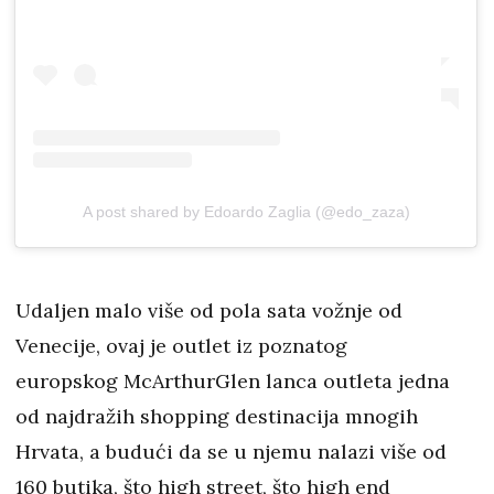
A post shared by Edoardo Zaglia (@edo_zaza)
Udaljen malo više od pola sata vožnje od
Venecije, ovaj je outlet iz poznatog
europskog McArthurGlen lanca outleta jedna
od najdražih shopping destinacija mnogih
Hrvata, a budući da se u njemu nalazi više od
160 butika, što high street, što high end