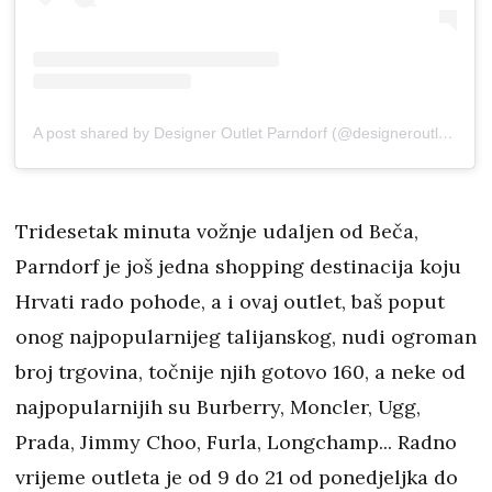
A post shared by Designer Outlet Parndorf (@designeroutletparndorf)
Tridesetak minuta vožnje udaljen od Beča,
Parndorf je još jedna shopping destinacija koju
Hrvati rado pohode, a i ovaj outlet, baš poput
onog najpopularnijeg talijanskog, nudi ogroman
broj trgovina, točnije njih gotovo 160, a neke od
najpopularnijih su Burberry, Moncler, Ugg,
Prada, Jimmy Choo, Furla, Longchamp... Radno
vrijeme outleta je od 9 do 21 od ponedjeljka do