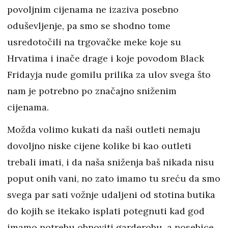
povoljnim cijenama ne izaziva posebno
oduševljenje, pa smo se shodno tome
usredotočili na trgovačke meke koje su
Hrvatima i inače drage i koje povodom Black
Fridayja nude gomilu prilika za ulov svega što
nam je potrebno po značajno sniženim
cijenama.
Možda volimo kukati da naši outleti nemaju
dovoljno niske cijene kolike bi kao outleti
trebali imati, i da naša sniženja baš nikada nisu
poput onih vani, no zato imamo tu sreću da smo
svega par sati vožnje udaljeni od stotina butika
do kojih se itekako isplati potegnuti kad god
imamo potrebu obnoviti garderobu, a posebice