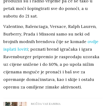
produžili su i radno vrijeme pa će se tako u
petak moći šopingirati sve do ponoći, a u
subotu do 21 sat.
Valentino, Balenciaga, Versace, Ralph Lauren,
Burberry, Prada i Missoni samo su neki od
brojnih modnih brendova čije se komade
ovdje
isplati loviti
; poznati brend igračaka i igara
Ravensburger pripremio je rasprodaju uzoraka
uz cijene snižene i do 80%, a po upola nižim
cijenama moguće je pronaći i baš sve za
opremanje domaćinstava, kao i skije i ostalu
opremu za omiljene zimske aktivnosti.
MOŽDA VAS ZANIMA