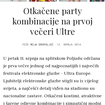
Otkačene party
kombinacije na prvoj
večeri Ultre
PIŠE
MIJA DROPULJIĆ
12. SRPNJA 2014.
U petak 11. srpnja na splitskom Poljudu održana
je prva večer jednog od najpoznatijih i najvećih
festivala elektronske glazbe - Ultra Europe.
Ljubitelji elektronske glazbe stigli su iz cijelog
svijeta, a najčešći detalj viđen na stadionu su
nacionalne zastave. Otkačeni kostimi, atraktivne
i šarene odjevne kombinacije i simpatični modni