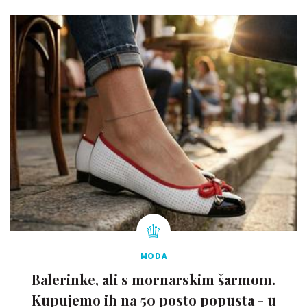
MODA
Balerinke, ali s mornarskim šarmom.
Kupujemo ih na 50 posto popusta - u